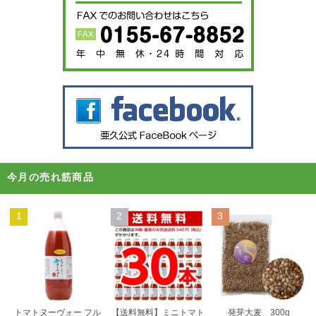
今月の売れ筋商品
1
2
3
【送料無料】ミニトマト
トマトヌーヴォー フル
発芽大麦 300g