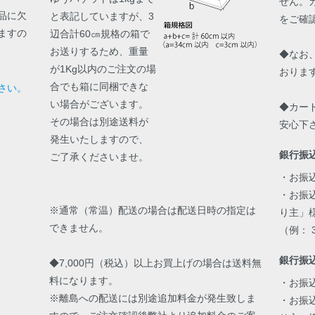
せん。
品に欠
と表記していますが、3
をご確
ますの
辺合計60㎝規格の箱で
お送りするため、重量
◆なお
が1Kg以内のご注文の場
おりま
合でも箱に同梱できな
さい。
い場合がございます。
◆カー
その場合は別途送料が
安心下
発生いたしますので、
銀行振
ご了承くださいませ。
・お振
・お振
※通常（常温）配送の場合は配送日時の指定は
り主」
できません。
（例： 
銀行振
◆7,000円（税込）以上お買上げの場合は送料無
料になります。
・お振
※離島への配送には別途追加料金が発生致しま
・お振