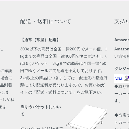
配送・送料について
支払
【通常（常温）配送】
Amazon
す。
300g以下の商品は全国一律200円でメール便、1
Amaz
kgまでの商品は全国一律400円でネコポスもしく
い方法
はゆうパケット、3kgまでの商品は全国一律450
クレジ
社に確認
円でゆうメールにて配送を予定しております。
た場合に
3kg以上の商品につきましては、配送先の都道府
商品到着
県により配送料が異なりますので、お買い物ガ
◆取り扱
いしま
イドの「配送・送料について」をご覧下さい。
ーカード
たしかね
す。
るよ
※ゆうパケットについ
て
◆当店
トカー
ゆうパケットは1kgまで