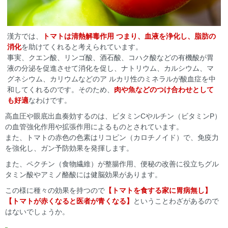
漢方では、
トマトは清熱解毒作用 つまり、血液を浄化し、脂肪の
消化
を助けてくれると考えられています。
事実、クエン酸、リンゴ酸、酒石酸、コハク酸などの有機酸が胃
液の分泌を促進させて消化を促し、ナトリウム、カルシウム、マ
グネシウム、カリウムなどのア ルカリ性のミネラルが酸血症を中
和してくれるのです。そのため、
肉や魚などのつけ合わせとして
も好適
なわけです。
高血圧や眼底出血奏効するのは、ビタミンCやルチン（ビタミンP）
の血管強化作用や拡張作用によるものとされています。
また、トマトの赤色の色素はリコピン（カロチノイド）で、免疫力
を強化し、ガン予防効果を発揮します。
また、ペクチン（食物繊維）が整腸作用、便秘の改善に役立ちグル
タミン酸やアミノ酪酸には健脳効果があります。
この様に種々の効果を持つので
【トマトを食する家に胃病無し】
【トマトが赤くなると医者が青くなる】
ということわざがあるので
はないでしょうか。