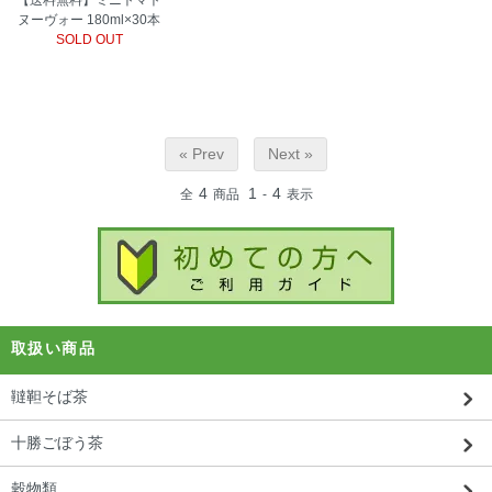
【送料無料】ミニトマト
ヌーヴォー 180ml×30本
SOLD OUT
« Prev
Next »
4
1
4
全
商品
-
表示
取扱い商品
韃靼そば茶
十勝ごぼう茶
穀物類