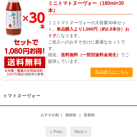
ミニトマトヌーヴォー（180ml×30
本）
ミニトマトヌーヴォーの大容量30本セッ
ト。
単品購入より1,080円（約2.8本分）お
トク
になります。
ご友人へのおすそ分けに最適なセットで
す。
現在、
送料無料（一部別途料金発生）
でご
提供しています。
商品購入はこちら
トマトヌーヴォー
おすすめ順 |
価格順
|
新着順
« Prev
Next »