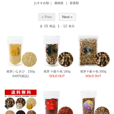
おすすめ順 |
価格順
|
新着順
« Prev
Next »
15
1
12
全
商品
-
表示
発芽いなきび 150g
発芽 十穀十色 180g
発芽十穀十色 300g
648円(税込)
SOLD OUT
SOLD OUT