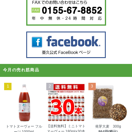
今月の売れ筋商品
1
2
3
【送料無料】ミニトマト
トマトヌーヴォー フル
発芽大麦 300g
ヌーヴォー 180ml×30本
ーツ 1000ml
864円(税込)