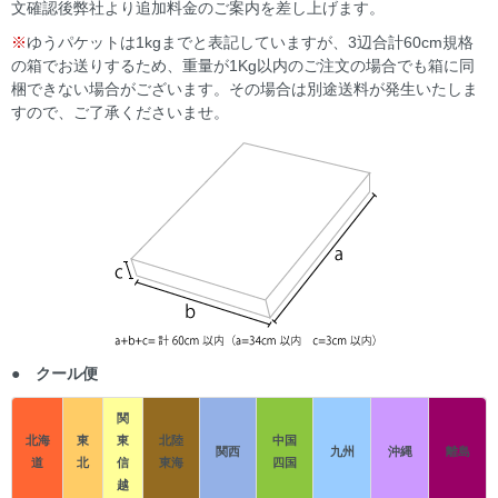
文確認後弊社より追加料金のご案内を差し上げます。
※
ゆうパケットは1kgまでと表記していますが、3辺合計60cm規格
の箱でお送りするため、重量が1Kg以内のご注文の場合でも箱に同
梱できない場合がございます。その場合は別途送料が発生いたしま
すので、ご了承くださいませ。
● クール便
関
北海
東
東
北陸
中国
関西
九州
沖縄
離島
道
北
信
東海
四国
越