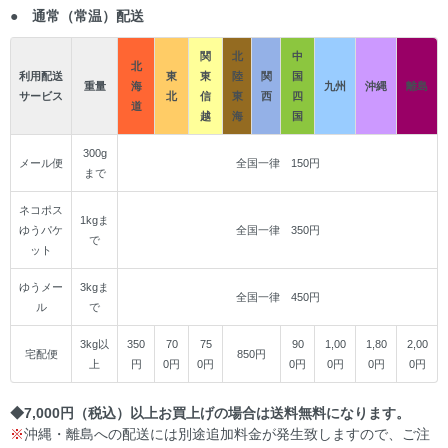
● 通常（常温）配送
関
北
中
北
利用配送
東
東
陸
関
国
重量
海
九州
沖縄
離島
サービス
北
信
東
西
四
道
越
海
国
300g
メール便
全国一律 150円
まで
ネコポス
1kgま
ゆうパケ
全国一律 350円
で
ット
ゆうメー
3kgま
全国一律 450円
ル
で
3kg以
350
70
75
90
1,00
1,80
2,00
宅配便
850円
上
円
0円
0円
0円
0円
0円
0円
◆7,000円（税込）以上お買上げの場合は送料無料になります。
※
沖縄・離島への配送には別途追加料金が発生致しますので、ご注