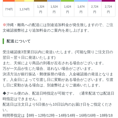
1,324
1,524
1,624
1,674
2,724
2,724
774円
1,174円
円
円
円
円
円
円
※
沖縄・離島への配送には別途追加料金が発生致しますので、ご注
文確認後弊社より追加料金のご案内を差し上げます。
配送について
受注確認後3営業日以内に発送いたします。(可能な限りご注文日の
翌日～翌々日に発送いたします)
また、天候により商品の到着が左右される場合がございます。
万が一欠品が生じた場合、送れない場合がございます。
決済方法が銀行振込・郵便振替の場合、入金確認後の発送となりま
す。入金日によって引渡し日に変動がある場合がございます。引渡
し日に変動がある場合は、別途弊社よりご連絡いたします。
◆クール便のみ、配送日時指定が可能です。 （通常配送では配送日
時指定はできません。）
配送日は注文日より5日後から10日以内のお届け日をご指定くださ
い。
時間帯指定は【8時～12時/12時～14時/14時～16時/16時～18時/18