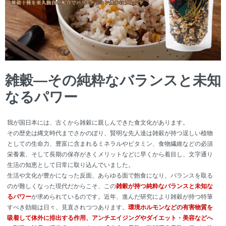
雑穀―その純粋なバランスと未知
なるパワー
我が国日本には、古くから雑穀に親しんできた食文化があります。
その歴史は縄文時代までさかのぼり、賢明な先人達は雑穀が持つ逞しい植物
としての生命力、豊富に含まれるミネラルやビタミン、食物繊維などの必須
栄養素、そして長期の保存がきくメリットなどに早くから着目し、文字通り
生活の知恵として日常に取り込んでいました。
生活や文化が豊かになった反面、あらゆる面で飽食になり、バランスを取る
のが難しくなった現代だからこそ、この
雑穀が持つ純粋なバランスと未知な
るパワー
が求められているのです。近年、進んだ研究により雑穀が持つ特筆
すべき効能は日々、見直されつつあります。
環境ホルモンなどの有害物質を
吸着して体外に排出する作用、アンチエイジングやダイエット・美容などへ