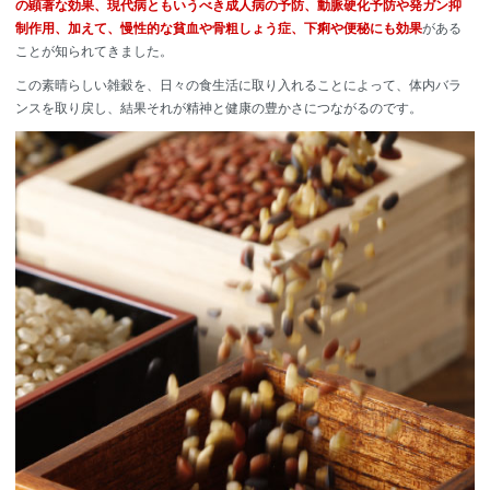
の顕著な効果、現代病ともいうべき成人病の予防、動脈硬化予防や発ガン抑
制作用、加えて、慢性的な貧血や骨粗しょう症、下痢や便秘にも効果
がある
ことが知られてきました。
この素晴らしい雑穀を、日々の食生活に取り入れることによって、体内バラ
ンスを取り戻し、結果それが精神と健康の豊かさにつながるのです。