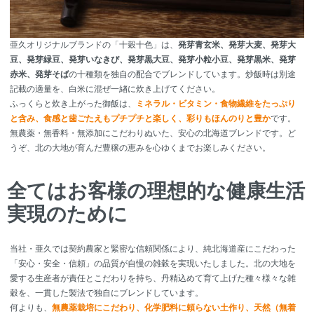
亜久オリジナルブランドの「十穀十色」は、
発芽青玄米、発芽大麦、発芽大
豆、発芽緑豆、発芽いなきび、発芽黒大豆、発芽小粒小豆、発芽黒米、発芽
赤米、発芽そば
の十種類を独自の配合でブレンドしています。炒飯時は別途
記載の適量を、白米に混ぜ一緖に炊き上げてください。
ふっくらと炊き上がった御飯は、
ミネラル・ビタミン・食物繊維をたっぷり
と含み、食感と歯ごたえもプチプチと楽しく、彩りもほんのりと豊か
です。
無農薬・無香料・無添加にこだわりぬいた、安心の北海道ブレンドです。ど
うぞ、北の大地が育んだ豊穣の恵みを心ゆくまでお楽しみください。
全てはお客様の理想的な健康生活
実現のために
当社・亜久では契約農家と緊密な信頼関係により、純北海道産にこだわった
「安心・安全・信頼」の品質が自慢の雑穀を実現いたしました。北の大地を
愛する生産者が責任とこだわりを持ち、丹精込めて育て上げた種々様々な雑
穀を、一貫した製法で独自にブレンドしています。
何よりも、
無農薬栽培にこだわり、化学肥料に頼らない土作り、天然（無着