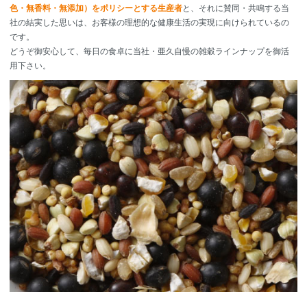
色・無香料・無添加）をポリシーとする生産者
と、それに賛同・共鳴する当
社の結実した思いは、お客様の理想的な健康生活の実現に向けられているの
です。
どうぞ御安心して、毎日の食卓に当社・亜久自慢の雑穀ラインナップを御活
用下さい。