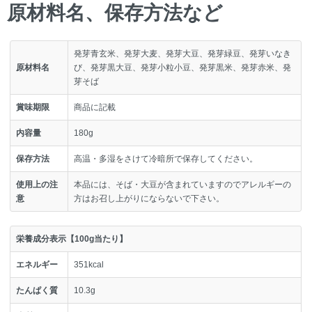
原材料名、保存方法など
発芽青玄米、発芽大麦、発芽大豆、発芽緑豆、発芽いなき
原材料名
び、発芽黒大豆、発芽小粒小豆、発芽黒米、発芽赤米、発
芽そば
賞味期限
商品に記載
内容量
180g
保存方法
高温・多湿をさけて冷暗所で保存してください。
使用上の注
本品には、そば・大豆が含まれていますのでアレルギーの
意
方はお召し上がりにならないで下さい。
栄養成分表示【100g当たり】
エネルギー
351kcal
たんぱく質
10.3g