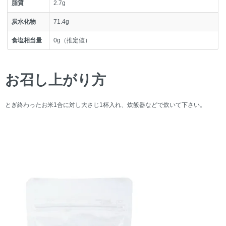
脂質
2.7g
炭水化物
71.4g
食塩相当量
0g（推定値）
お召し上がり方
とぎ終わったお米1合に対し大さじ1杯入れ、炊飯器などで炊いて下さい。