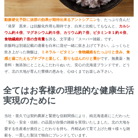
動脈硬化予防に抜群の効果が期待出来るアントシアニン
を、たっぷり含んだ
「発芽 黒米」は抗酸化作用も期待でき、白米と比較してもなんと、
カルシ
ウム約４倍、マグネシウム約５倍、カリウム約７倍、ビタミンＢ１約４倍、
食物繊維約７倍の含有量
を誇る、文字通り「スーパー雑穀」です。
炊飯時は別途記載の適量を白米に混ぜ一緒に炊き上げて下さい。ふっくらと
炊き上がった御飯は、
ミネラル・ビタミン・食物繊維をたっぷりと含み、食
感と歯ごたえもプチプチと楽しく、彩りもほんのりと豊か
です。無農薬・無
香料・無添加にとことんこだわりぬいた、安心の北海道ブランドです。どう
ぞ、北の大地が育んだ豊穣の恵みを、心ゆくまでお楽しみ下さい。
全てはお客様の理想的な健康生活
実現のために
当社・亜久では契約農家と緊密な信頼関係により、純北海道産にこだわった
「安心・安全・信頼」の品質が自慢の雑穀を実現いたしました。北の大地を
愛する生産者が責任とこだわりを持ち、丹精込めて育て上げた種々様々な雑
穀を、一貫した製法で独自にブレンドしています。