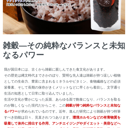
雑穀―その純粋なバランスと未知
なるパワー
我が国日本には、古くから雑穀に親しんできた食文化があります。
その歴史は縄文時代までさかのぼり、賢明な先人達は雑穀が持つ逞しい植物
としての生命力、豊富に含まれるミネラルやビタミン、食物繊維などの必須
栄養素、そして長期の保存がきくメリットなどに早くから着目し、文字通り
生活の知恵として日常に取り込んでいました。
生活や文化が豊かになった反面、あらゆる面で飽食になり、バランスを取る
のが難しくなった現代だからこそ、この
雑穀が持つ純粋なバランスと未知な
るパワー
が求められているのです。近年、進んだ研究により雑穀が持つ特筆
すべき効能は日々、見直されつつあります。
環境ホルモンなどの有害物質を
吸着して体外に排出する作用、アンチエイジングやダイエット・美容などへ