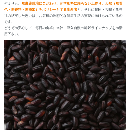
何よりも、
無農薬栽培にこだわり、化学肥料に頼らない土作り、天然（無着
色・無香料・無添加）をポリシーとする生産者
と、それに賛同・共鳴する当
社の結実した思いは、お客様の理想的な健康生活の実現に向けられているの
です。
どうぞ御安心して、毎日の食卓に当社・亜久自慢の雑穀ラインナップを御活
用下さい。