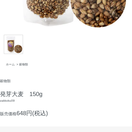
ホーム
>
穀物類
穀物類
発芽大麦 150g
zakkoku09
648円(税込)
販売価格