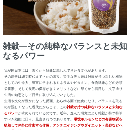
雑穀―その純粋なバランスと未知
なるパワー
我が国日本には、古くから雑穀に親しんできた食文化があります。
その歴史は縄文時代までさかのぼり、賢明な先人達は雑穀が持つ逞しい植物
としての生命力、豊富に含まれるミネラルやビタミン、食物繊維などの必須
栄養素、そして長期の保存がきくメリットなどに早くから着目し、文字通り
生活の知恵として日常に取り込んでいました。
生活や文化が豊かになった反面、あらゆる面で飽食になり、バランスを取る
のが難しくなった現代だからこそ、この
雑穀が持つ純粋なバランスと未知な
るパワー
が求められているのです。近年、進んだ研究により雑穀が持つ特筆
すべき効能は日々、見直されつつあります。
環境ホルモンなどの有害物質を
吸着して体外に排出する作用、アンチエイジングやダイエット・美容などへ